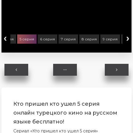
‹
›
4 серия
5 серия
6 серия
7 серия
8 серия
9 серия
10 с
Кто пришел кто ушел 5 серия
онлайн турецкого кино на русском
языке бесплатно!
Сериал «Кто пришел кто ушел 5 серия»