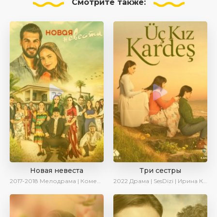
Смотрите
также:
Новая невеста
Три сестры
2017-2018
Мелодрама | Комедия | SesDizi
2022
Драма | SesDizi | Ирина Котова | AveTurk