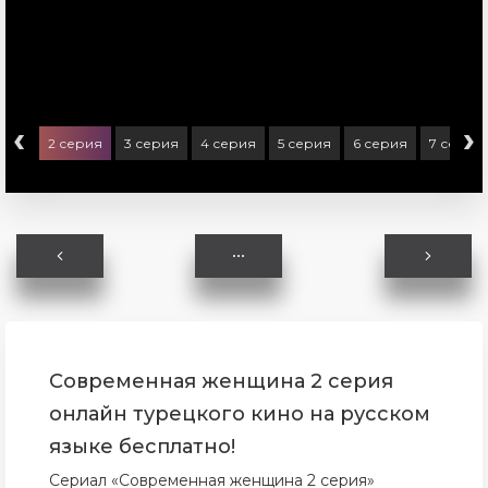
‹
›
ерия
2 серия
3 серия
4 серия
5 серия
6 серия
7 серия
Современная женщина 2 серия
онлайн турецкого кино на русском
языке бесплатно!
Сериал «Современная женщина 2 серия»