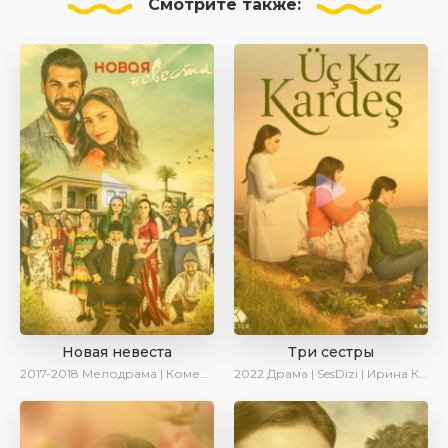
Смотрите
также:
Новая невеста
Три сестры
2017-2018
Мелодрама | Комедия | SesDizi
2022
Драма | SesDizi | Ирина Котова | AveTurk