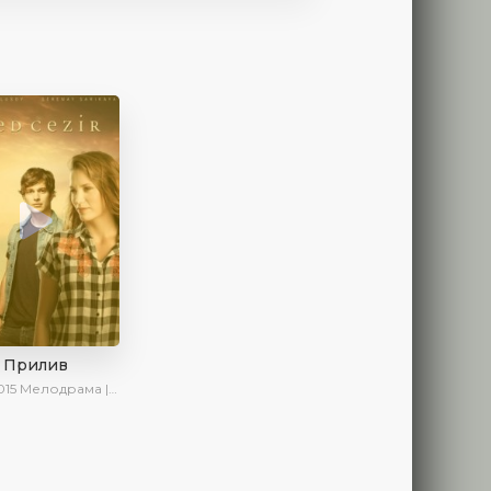
Прилив
015
Мелодрама | Драма | Комедия