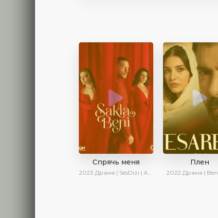
Спрячь меня
Плен
2023
Драма | SesDizi | AveTurk | AlisaDirilis | Сериалы 2023
2022
Драма | Ben