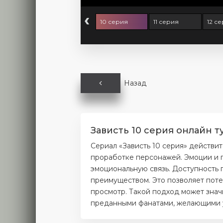
‹
 серия
9 серия
10 серия
11 серия
12 с
Назад
Зависть 10 серия онлайн т
Сериал «Зависть 10 серия» действи
проработке персонажей. Эмоции и п
эмоциональную связь. Доступность 
преимуществом. Это позволяет поте
просмотр. Такой подход может значи
преданными фанатами, желающими уз