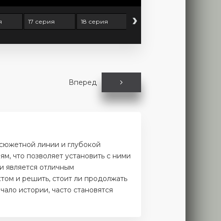
›
я
17 серия
18 серия
19 серия
20 серия
Вперед
 сюжетной линии и глубокой
м, что позволяет установить с ними
и является отличным
том и решить, стоит ли продолжать
чало истории, часто становятся