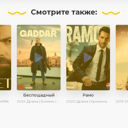
Смотрите
также:
Беспощадный
Рамо
iAffet
2024
Драма | Боевик | Новинки
2020
Драма | Криминал | SesDizi | Ирина Котова
2013-2