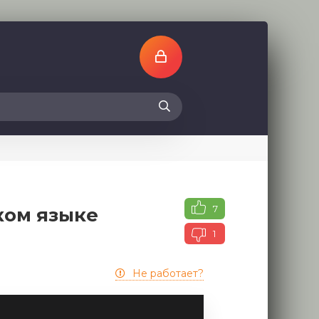
7
ком языке
1
Не работает?