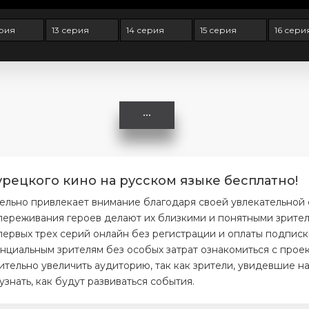
ерия
13 серия
14 серия
15 серия
16 сери
урецкого кино на русском языке бесплатно!
тельно привлекает внимание благодаря своей увлекательной
ереживания героев делают их близкими и понятными зрителя
первых трех серий онлайн без регистрации и оплаты подписк
нциальным зрителям без особых затрат ознакомиться с проек
тельно увеличить аудиторию, так как зрители, увидевшие на
нать, как будут развиваться события.