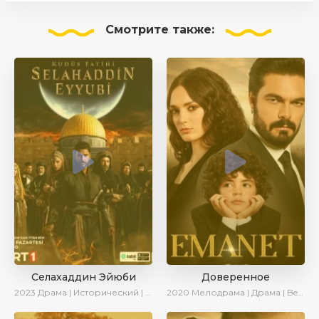
Смотрите
также:
Селахаддин Эйюби
Доверенное
2023
Драма | Исторический | Сериалы 2023
2020
Мелодрама | Драма | BeniAffet