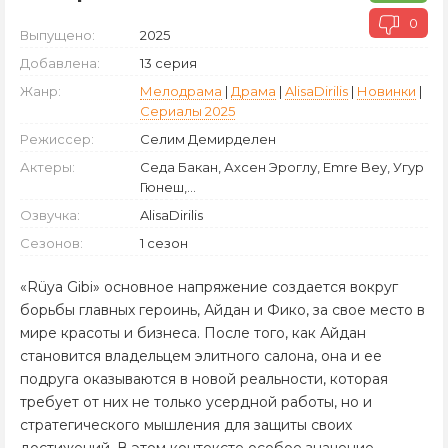
0
Выпущено:
2025
Добавлена:
13 серия
Жанр:
Мелодрама
|
Драма
|
AlisaDirilis
|
Новинки
|
Сериалы 2025
Режиссер:
Селим Демирделен
Актеры:
Седа Бакан, Ахсен Эроглу, Emre Bey, Угур
Гюнеш,...
Озвучка:
AlisaDirilis
Сезонов:
1 сезон
«Rüya Gibi» основное напряжение создается вокруг
борьбы главных героинь, Айдан и Фико, за свое место в
мире красоты и бизнеса. После того, как Айдан
становится владельцем элитного салона, она и ее
подруга оказываются в новой реальности, которая
требует от них не только усердной работы, но и
стратегического мышления для защиты своих