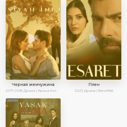
Черная жемчужина
Плен
2017–2018
Драма | Ирина Котова
2022
Драма | BeniAffet