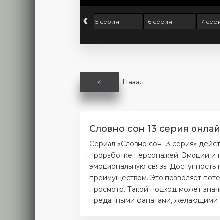
‹
серия
4 серия
5 серия
6 серия
7 сер
Назад
Словно сон 13 серия онлай
Сериал «Словно сон 13 серия» дейс
проработке персонажей. Эмоции и п
эмоциональную связь. Доступность 
преимуществом. Это позволяет поте
просмотр. Такой подход может значи
преданными фанатами, желающими уз