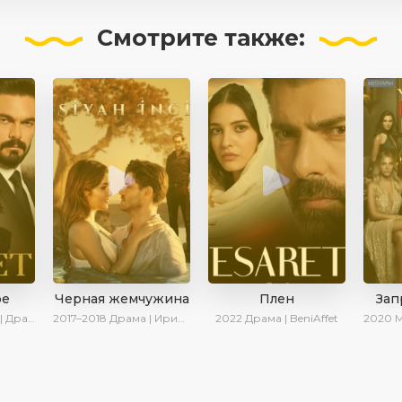
Смотрите
также:
ое
Черная жемчужина
Плен
Зап
BeniAffet
2017–2018
Драма | Ирина Котова
2022
Драма | BeniAffet
2020
Ме