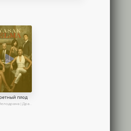
ретный плод
лодрама | Драма | SesDizi