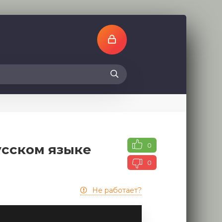
0
усском языке
0
Не работает?