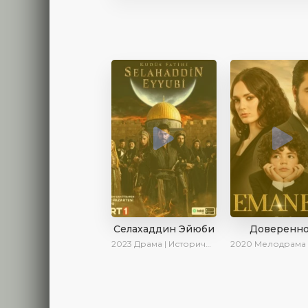
Селахаддин Эйюби
Доверенн
2023
Драма | Исторический | Сериалы 2023
2020
Мелодрама | Драма | 