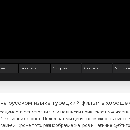
рия
4 серия
5 серия
6 серия
7 серия
на русском языке турецкий фильм в хорошем
ходимости регистрации или подписки привлекает множество 
ез лишних хлопот. Пользователи ценят возможность смотре
 семьей. Кроме того, разнообразие жанров и наличие субтитр