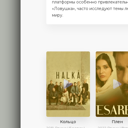
платформы особенно привлекательн
«Ловушка», часто исследуют темы л
миру.
Кольцо
Плен
2019
Драма | Боевик | Криминал
2022
Драма | Ben