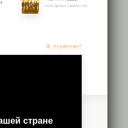
ых
2024
Драма | SesDizi | AlisaDirilis | Сериалы 2024
Не работает?