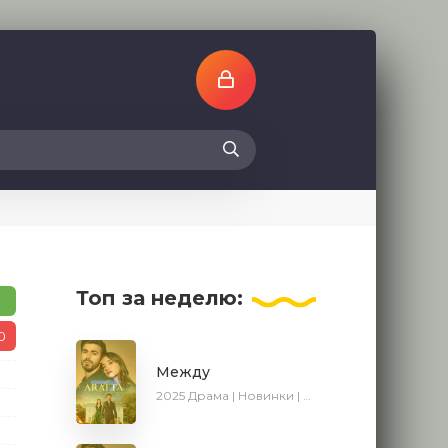
Топ
за неделю:
1
0
Между
2025
Драма | Новинки | Сериалы 2025