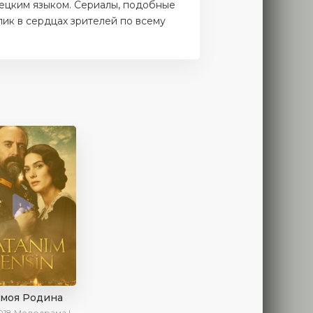
ецким языком. Сериалы, подобные
лик в сердцах зрителей по всему
 моя Родина
018
Мелодрама | Исторический | Военный | Turok1990