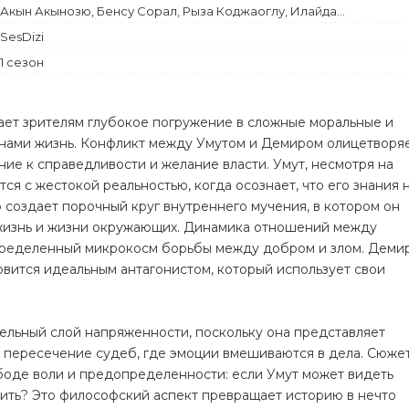
Комедия
Акын Акынозю, Бенсу Сорал, Рыза Коджаоглу, Илайда...
Криминал
SesDizi
1 сезон
ает зрителям глубокое погружение в сложные моральные и
 нами жизнь. Конфликт между Умутом и Демиром олицетворя
ие к справедливости и желание власти. Умут, несмотря на
ся с жестокой реальностью, когда осознает, что его знания 
о создает порочный круг внутреннего мучения, в котором он
жизнь и жизни окружающих. Динамика отношений между
ределенный микрокосм борьбы между добром и злом. Демир
овится идеальным антагонистом, который использует свои
ельный слой напряженности, поскольку она представляет
е пересечение судеб, где эмоции вмешиваются в дела. Сюже
боде воли и предопределенности: если Умут может видеть
нить? Это философский аспект превращает историю в нечто