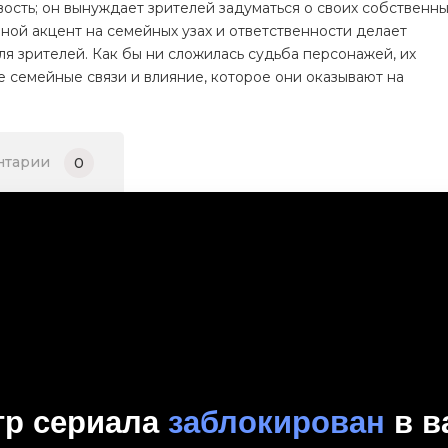
ость; он вынуждает зрителей задуматься о своих собственн
вной акцент на семейных узах и ответственности делает
я зрителей. Как бы ни сложилась судьба персонажей, их
е семейные связи и влияние, которое они оказывают на
нтарии
0