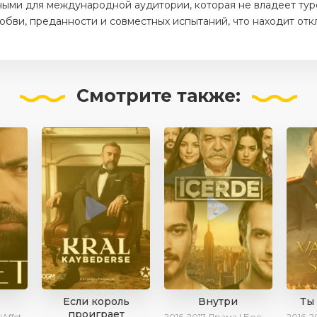
ыми для международной аудитории, которая не владеет тур
юбви, преданности и совместных испытаний, что находит отк
Смотрите
также:
Если король
Внутри
Ты
проиграет
iAffet
2016-2017
Драма | Боевик | Криминал
2016-2