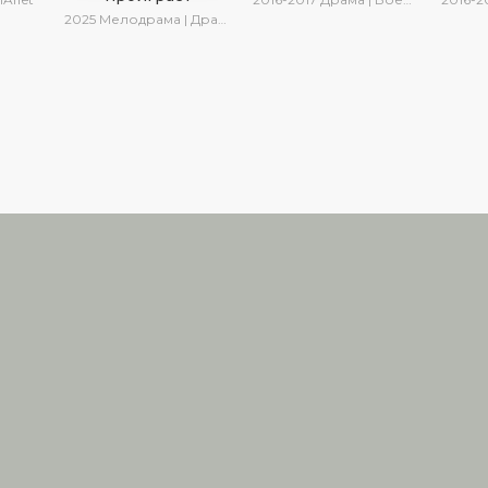
2025
Мелодрама | Драма | SesDizi | Ирина Котова | AlisaDirilis | Turok1990 | Новинки | Сериалы 2025
дателям
2026