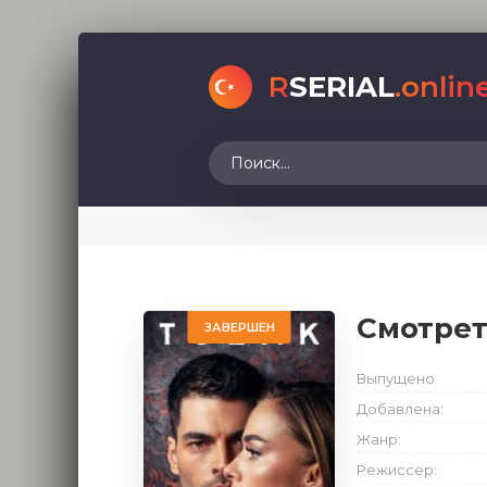
R
SERIAL
.onlin
Смотре
ЗАВЕРШЕН
Выпущено:
Добавлена:
Жанр:
Режиссер: