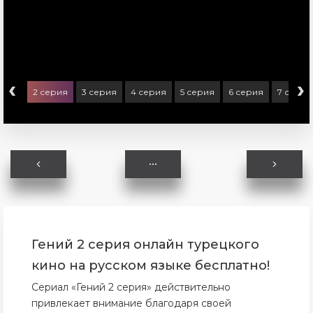
‹
›
серия
2 серия
3 серия
4 серия
5 серия
6 серия
7 серия
Гений 2 серия онлайн турецкого
кино на русском языке бесплатно!
Сериал «Гений 2 серия» действительно
привлекает внимание благодаря своей