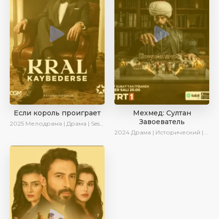
Если король проиграет
Мехмед: Султан
Завоеватель
2025
Мелодрама | Драма | SesDizi | Ирина Котова | AlisaDirilis | Turok1990 | Новинки | Сериалы 2025
2024
Драма | Исторический | AlisaDirilis | Сериалы 2024