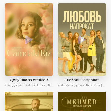
Девушка за стеклом
Любовь напрокат
2021
Драма | SesDizi | Ирина Котова
2017
Мелодрама | Комедия | Ирина Котова