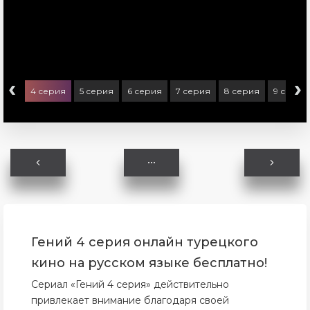
‹
›
ерия
4 серия
5 серия
6 серия
7 серия
8 серия
9 серия
Гений 4 серия онлайн турецкого
кино на русском языке бесплатно!
Сериал «Гений 4 серия» действительно
привлекает внимание благодаря своей