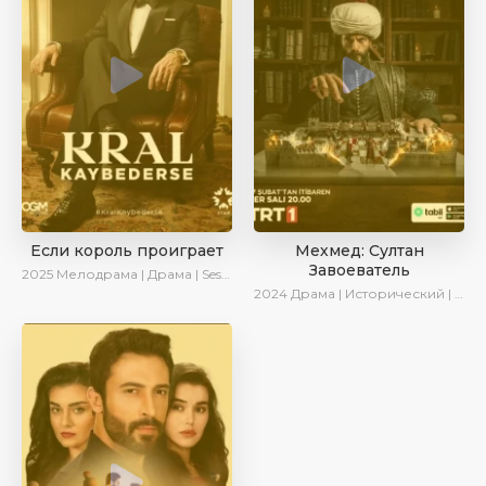
Если король проиграет
Мехмед: Султан
Завоеватель
2025
Мелодрама | Драма | SesDizi | Ирина Котова | AlisaDirilis | Turok1990 | Новинки | Сериалы 2025
2024
Драма | Исторический | AlisaDirilis | Сериалы 2024