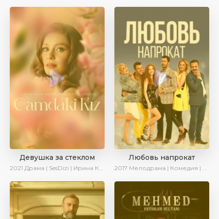
Девушка за стеклом
Любовь напрокат
2021
Драма | SesDizi | Ирина Котова
2017
Мелодрама | Комедия | Ирина Котова