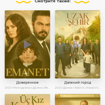
Смотрите
также:
Доверенное
Далекий город
2020
Мелодрама | Драма | BeniAffet
2024
Драма | SesDizi | AlisaDirilis | Сериалы 2024