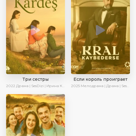
Три сестры
Если король проиграет
2022
Драма | SesDizi | Ирина Котова | AveTurk
2025
Мелодрама | Драма | SesDizi | Ирина Котова | AlisaDirilis | Turok1990 | Новинки | Сериалы 2025