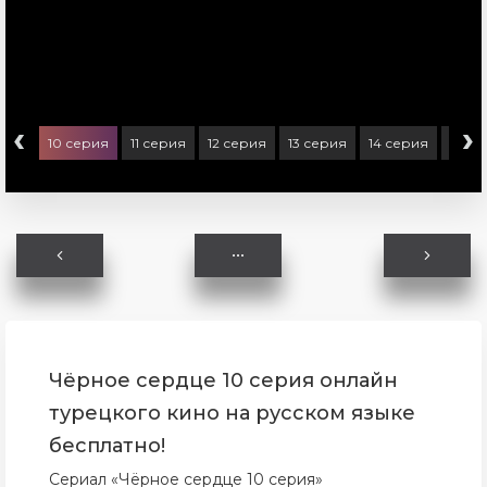
‹
›
ерия
10 серия
11 серия
12 серия
13 серия
14 серия
15 се
Чёрное сердце 10 серия онлайн
турецкого кино на русском языке
бесплатно!
Сериал «Чёрное сердце 10 серия»