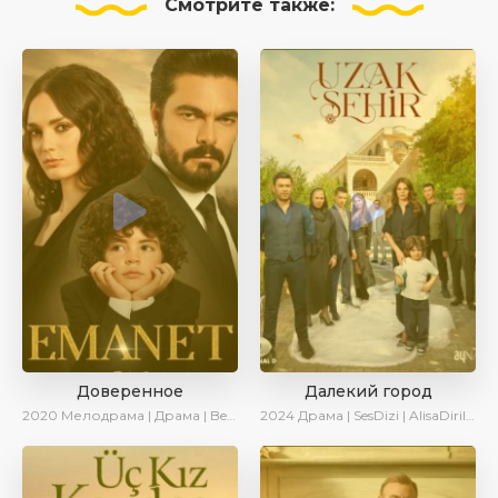
Смотрите
также:
Доверенное
Далекий город
2020
Мелодрама | Драма | BeniAffet
2024
Драма | SesDizi | AlisaDirilis | Сериалы 2024