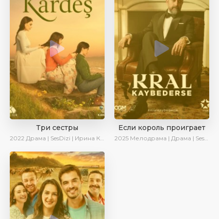
Три сестры
Если король проиграет
2022
Драма | SesDizi | Ирина Котова | AveTurk
2025
Мелодрама | Драма | SesDizi | Ирина Котова | AlisaDirilis | Turok1990 | Новинки | Сериалы 2025