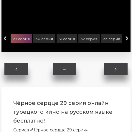
‹
›
ерия
29 серия
30 серия
31 серия
32 серия
33 серия
34
Чёрное сердце 29 серия онлайн
турецкого кино на русском языке
бесплатно!
Сериал «Чёрное сердце 29 серия»