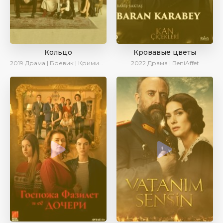
Кольцо
Кровавые цветы
2019
Драма | Боевик | Криминал
2022
Драма | BeniAffet