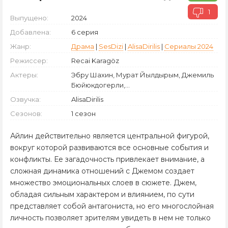
1
Выпущено:
2024
Добавлена:
6 серия
Жанр:
Драма
|
SesDizi
|
AlisaDirilis
|
Сериалы 2024
Режиссер:
Recai Karagöz
Актеры:
Эбру Шахин, Мурат Йылдырым, Джемиль
Бюйюкдогерли,...
Озвучка:
AlisaDirilis
Сезонов:
1 сезон
Айлин действительно является центральной фигурой,
вокруг которой развиваются все основные события и
конфликты. Ее загадочность привлекает внимание, а
сложная динамика отношений с Джемом создает
множество эмоциональных слоев в сюжете. Джем,
обладая сильным характером и влиянием, по сути
представляет собой антагониста, но его многослойная
личность позволяет зрителям увидеть в нем не только