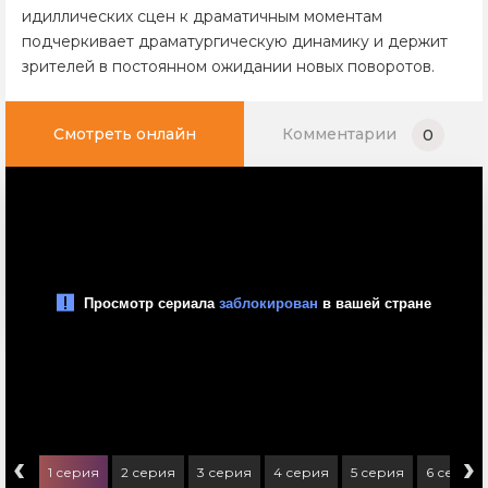
идиллических сцен к драматичным моментам
подчеркивает драматургическую динамику и держит
зрителей в постоянном ожидании новых поворотов.
Смотреть онлайн
Комментарии
0
‹
›
1 серия
2 серия
3 серия
4 серия
5 серия
6 серия