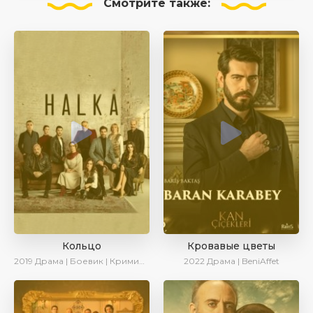
Смотрите
также:
Кольцо
Кровавые цветы
2019
Драма | Боевик | Криминал
2022
Драма | BeniAffet