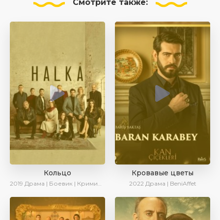
Смотрите
также:
Кольцо
Кровавые цветы
2019
Драма | Боевик | Криминал
2022
Драма | BeniAffet