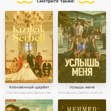
Смотрите
также:
Клюквенный щербет
Услышь меня
2022
Мелодрама | Драма | SesDizi
2022
Драма | SesDizi | AveTurk | Turok1990