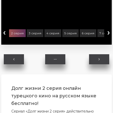
‹
›
ерия
2 серия
3 серия
4 серия
5 серия
6 серия
7 серия
Долг жизни 2 серия онлайн
турецкого кино на русском языке
бесплатно!
Сериал «Долг жизни 2 серия» действительно