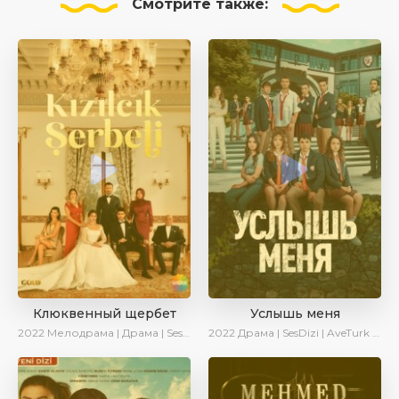
Смотрите
также:
Клюквенный щербет
Услышь меня
2022
Мелодрама | Драма | SesDizi
2022
Драма | SesDizi | AveTurk | Turok1990