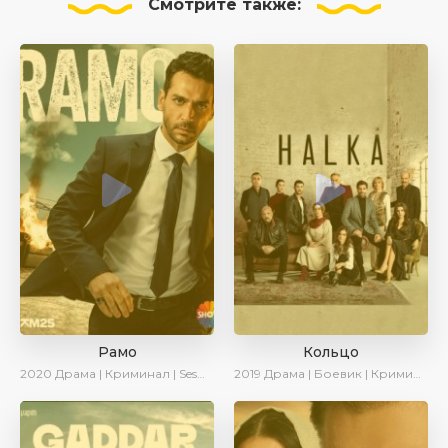
Смотрите
также:
Рамо
Кольцо
2020
Драма | Криминал | SesDizi | Ирина Котова
2019
Драма | Боевик | Криминал