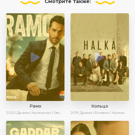
Смотрите
также:
Рамо
Кольцо
2020
Драма | Криминал | SesDizi | Ирина Котова
2019
Драма | Боевик | Криминал