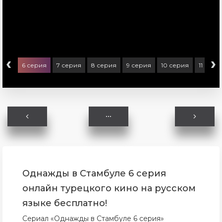
‹
›
ерия
6 серия
7 серия
8 серия
9 серия
10 серия
11 сери
Однажды в Стамбуле 6 серия
онлайн турецкого кино на русском
языке бесплатно!
Сериал «Однажды в Стамбуле 6 серия»