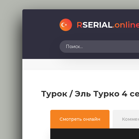
R
SERIAL
.onlin
Турок / Эль Турко 4 
Смотреть онлайн
Комме