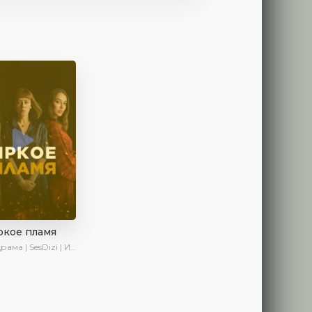
ркое пламя
ама | SesDizi | Ирина Котова