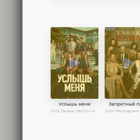
Услышь меня
Запретный п
2022
Драма | SesDizi | AveTurk | Turok1990
2020
Мелодрама | Драма |