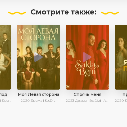
Смотрите
также:
лод
Моя Левая сторона
Спрячь меня
Я
 SesDizi
2020
Драма | SesDizi
2023
Драма | SesDizi | AveTurk | AlisaDirilis | Сериалы 2023
2020
Др