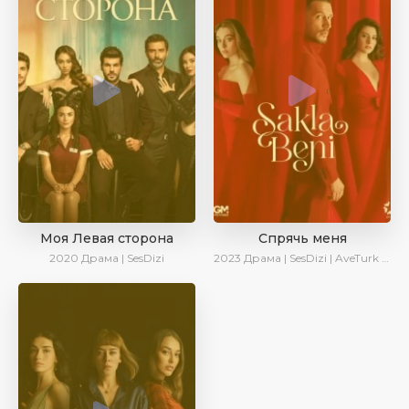
Моя Левая сторона
Спрячь меня
2020
Драма | SesDizi
2023
Драма | SesDizi | AveTurk | AlisaDirilis | Сериалы 2023