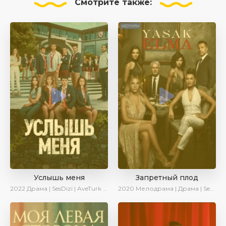
Смотрите
также:
Услышь меня
Запретный плод
2022
Драма | SesDizi | AveTurk | Turok1990
2020
Мелодрама | Драма | SesDizi