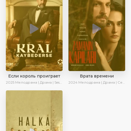
Если король проиграет
Врата времени
2025
Мелодрама | Драма | SesDizi | Ирина Котова | AlisaDirilis | Turok1990 | Новинки | Сериалы 2025
2024
Мелодрама | Драма | Сериалы 2024