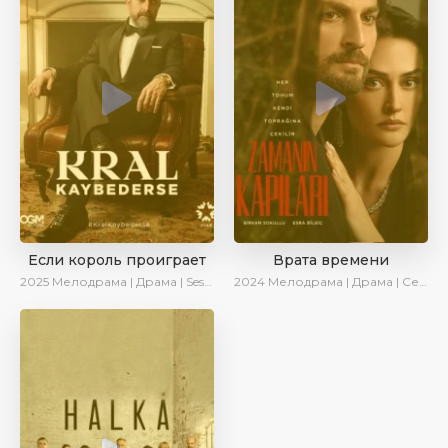
Если король проиграет
Врата времени
2025
Мелодрама | Драма | SesDizi | Ирина Котова | AlisaDirilis | Turok1990 | Новинки | Сериалы 2025
2024
Мелодрама | Драма | Сериалы 2024