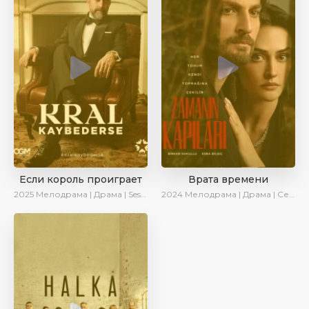
Если король проиграет
Врата времени
2025
Мелодрама | Драма | SesDizi | Ирина Котова | AlisaDirilis | Turok1990 | Новинки | Сериалы 2025
2024
Мелодрама | Драма | Сериалы 2024