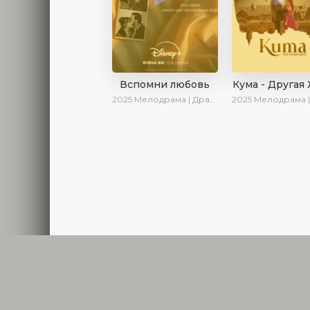
Вспомни любовь
Кума - Другая
2025
Мелодрама | Драма | Детектив | Комедия | Новинки | Сериалы 2025
2025
Мелодрама | Драма | Новинки | С