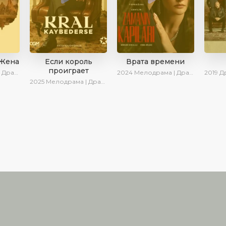
 Жена
Если король
Врата времени
проиграет
ериалы 2025
2024
Мелодрама | Драма | Сериалы 2024
2019
Дра
2025
Мелодрама | Драма | SesDizi | Ирина Котова | AlisaDirilis | Turok1990 | Новинки | Сериалы 2025