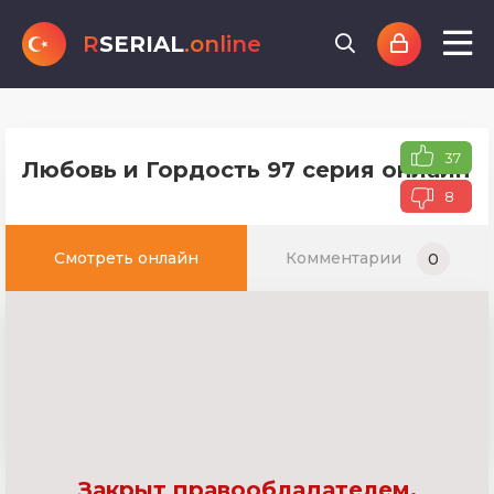
R
SERIAL
.online
37
Любовь и Гордость 97 серия онлайн т
8
Смотреть онлайн
Комментарии
0
Закрыт правообладателем.