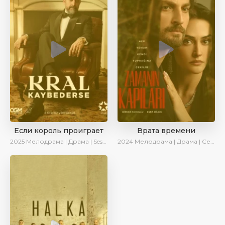
Если король проиграет
Врата времени
2025
Мелодрама | Драма | SesDizi | Ирина Котова | AlisaDirilis | Turok1990 | Новинки | Сериалы 2025
2024
Мелодрама | Драма | Сериалы 2024