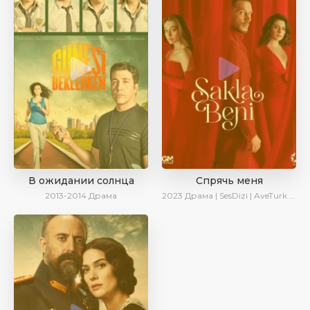
В ожидании солнца
Спрячь меня
2013-2014
Драма
2023
Драма | SesDizi | AveTurk | AlisaDirilis | Сериалы 2023