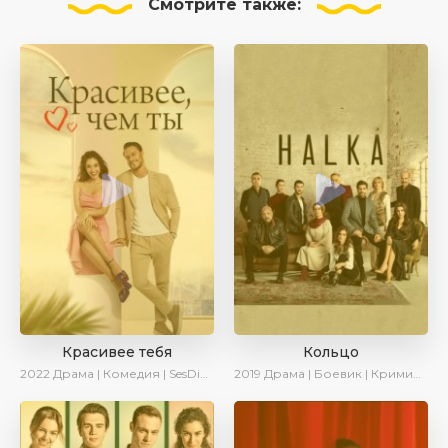
Смотрите
также:
Красивее тебя
Кольцо
2022
Драма | Комедия | SesDizi | AveTurk | Turok1990
2019
Драма | Боевик | Криминал