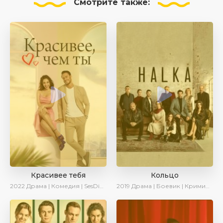
Смотрите
также:
Красивее тебя
Кольцо
2022
Драма | Комедия | SesDizi | AveTurk | Turok1990
2019
Драма | Боевик | Криминал