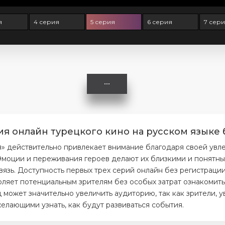
я
4 серия
5 серия
6 серия
7 сер
я онлайн турецкого кино на русском языке 
я» действительно привлекает внимание благодаря своей увл
моции и переживания героев делают их близкими и понятным
вязь. Доступность первых трех серий онлайн без регистраци
ляет потенциальным зрителям без особых затрат ознакомитьс
 может значительно увеличить аудиторию, так как зрители, 
елающими узнать, как будут развиваться события.