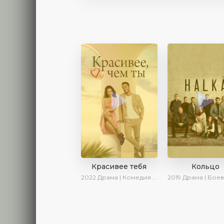
Красивее тебя
Кольцо
2022
Драма | Комедия | SesDizi | AveTurk | Turok1990
2019
Драма | Боевик | Кр