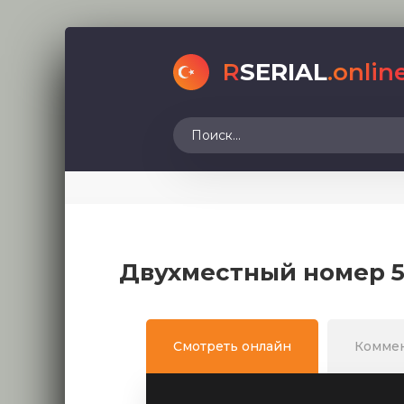
R
SERIAL
.onlin
Двухместный номер 5
Смотреть онлайн
Комме