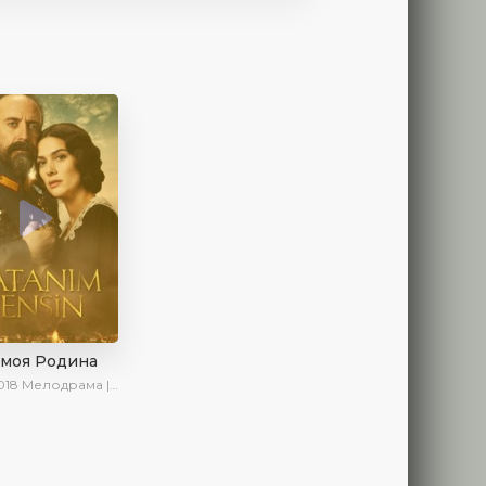
 моя Родина
018
Мелодрама | Исторический | Военный | Turok1990