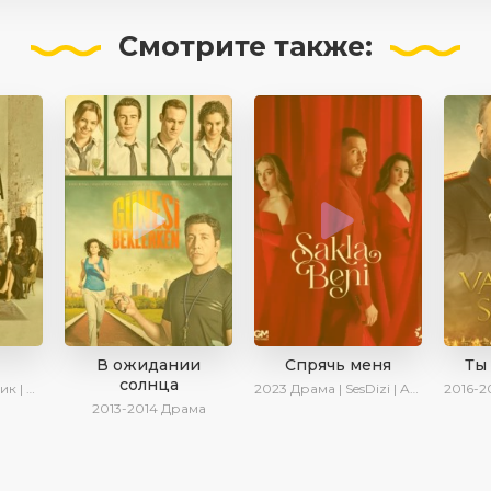
Смотрите
также:
В ожидании
Спрячь меня
Ты
солнца
иминал
2023
Драма | SesDizi | AveTurk | AlisaDirilis | Сериалы 2023
2016-2
2013-2014
Драма