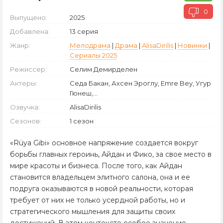
0
Выпущено:
2025
Добавлена:
13 серия
Жанр:
Мелодрама
|
Драма
|
AlisaDirilis
|
Новинки
|
Сериалы 2025
Режиссер:
Селим Демирделен
Актеры:
Седа Бакан, Ахсен Эроглу, Emre Bey, Угур
Гюнеш,...
Озвучка:
AlisaDirilis
Сезонов:
1 сезон
«Rüya Gibi» основное напряжение создается вокруг
борьбы главных героинь, Айдан и Фико, за свое место в
мире красоты и бизнеса. После того, как Айдан
становится владельцем элитного салона, она и ее
подруга оказываются в новой реальности, которая
требует от них не только усердной работы, но и
стратегического мышления для защиты своих