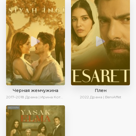
Черная жемчужина
Плен
2017–2018
Драма | Ирина Котова
2022
Драма | BeniAffet