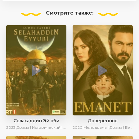
Смотрите
также:
Селахаддин Эйюби
Доверенное
2023
Драма | Исторический | Сериалы 2023
2020
Мелодрама | Драма | BeniAffet