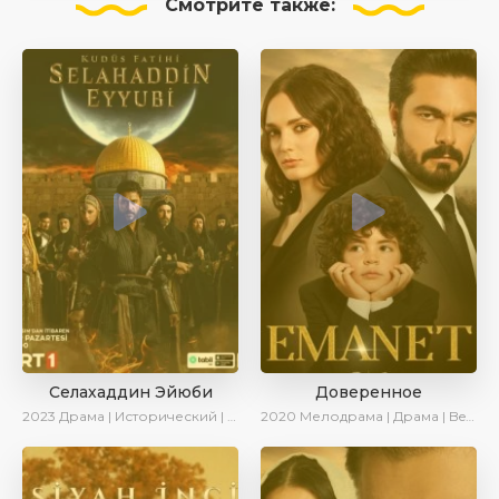
Смотрите
также:
Селахаддин Эйюби
Доверенное
2023
Драма | Исторический | Сериалы 2023
2020
Мелодрама | Драма | BeniAffet