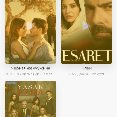
Черная жемчужина
Плен
2017–2018
Драма | Ирина Котова
2022
Драма | BeniAffet