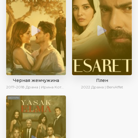
Черная жемчужина
Плен
2017–2018
Драма | Ирина Котова
2022
Драма | BeniAffet