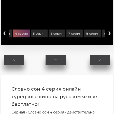
‹
›
 серия
4 серия
5 серия
6 серия
7 серия
8 серия
9 сер
Словно сон 4 серия онлайн
турецкого кино на русском языке
бесплатно!
Сериал «Словно сон 4 серия» действительно