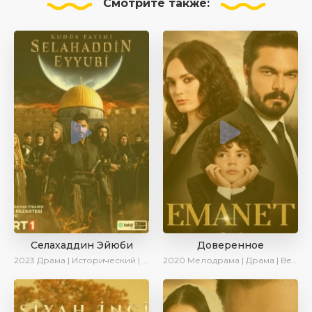
Смотрите
также:
Селахаддин Эйюби
Доверенное
2023
Драма | Исторический | Сериалы 2023
2020
Мелодрама | Драма | BeniAffet