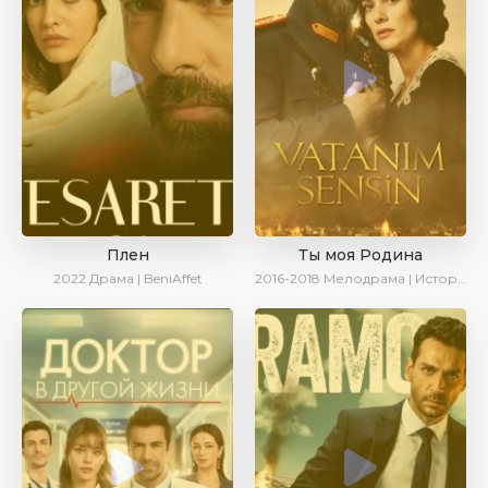
Плен
Ты моя Родина
2022
Драма | BeniAffet
2016-2018
Мелодрама | Исторический | Военный | Turok1990