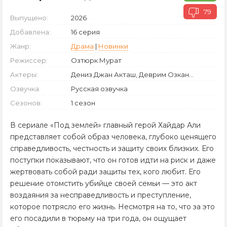
79
Выпущено:
2026
Добавлена:
16 серия
Жанр:
Драма
|
Новинки
Режиссер:
Озтюрк Мурат
Актеры:
Дениз Джан Акташ, Деврим Озкан...
Озвучка:
Русская озвучка
Сезонов:
1 сезон
В сериале «Под землей» главный герой Хайдар Али
представляет собой образ человека, глубоко ценящего
справедливость, честность и защиту своих близких. Его
поступки показывают, что он готов идти на риск и даже
жертвовать собой ради защиты тех, кого любит. Его
решение отомстить убийце своей семьи — это акт
воздаяния за несправедливость и преступление,
которое потрясло его жизнь. Несмотря на то, что за это
его посадили в тюрьму на три года, он ощущает