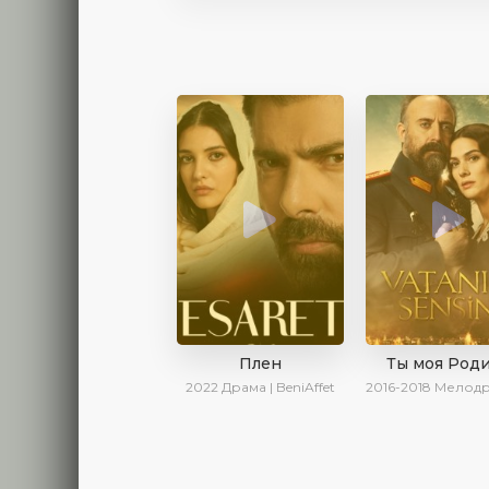
Плен
Ты моя Род
2022
Драма | BeniAffet
2016-2018
Мелодрама | Исторический | В