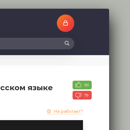
191
усском языке
79
Не работает?