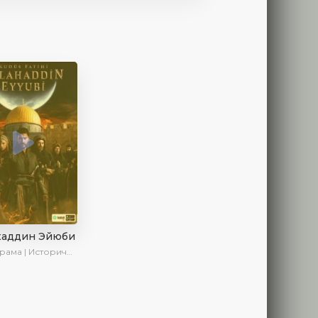
хаддин Эйюби
ма | Исторический | Сериалы 2023