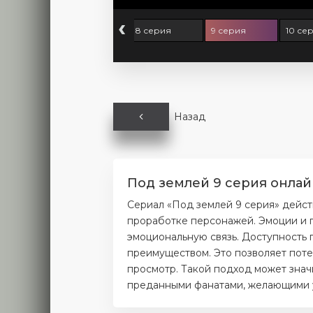
‹
серия
7 серия
8 серия
9 серия
10 се
Назад
Под землей 9 серия онлай
Сериал «Под землей 9 серия» дейст
проработке персонажей. Эмоции и п
эмоциональную связь. Доступность 
преимуществом. Это позволяет поте
просмотр. Такой подход может значи
преданными фанатами, желающими уз