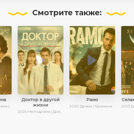
Смотрите
также:
ина
Доктор в другой
Рамо
Села
жизни
оенный | Turok1990
2020
Драма | Криминал | SesDizi | Ирина Котова
2023
Дра
2026
Мелодрама | Драма | AlisaDirilis | Новинки