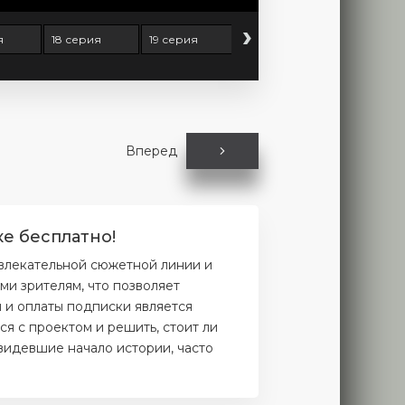
›
я
18 серия
19 серия
Вперед
ке бесплатно!
увлекательной сюжетной линии и
и зрителям, что позволяет
и и оплаты подписки является
я с проектом и решить, стоит ли
увидевшие начало истории, часто