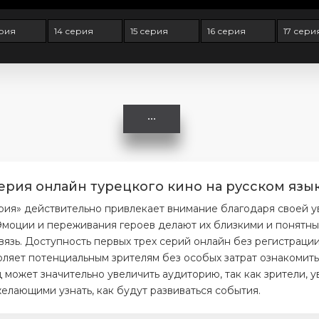
ерия
14 серия
15 серия
16 серия
17 сери
серия онлайн турецкого кино на русском язы
серия» действительно привлекает внимание благодаря своей 
моции и переживания героев делают их близкими и понятным
вязь. Доступность первых трех серий онлайн без регистраци
ляет потенциальным зрителям без особых затрат ознакомитьс
 может значительно увеличить аудиторию, так как зрители, 
елающими узнать, как будут развиваться события.