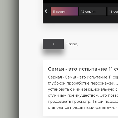
‹
 серия
10 серия
11 серия
12 серия
13 с
Назад
Семья - это испытание 11 
Сериал «Семья - это испытание 11 
глубокой проработке персонажей. Э
установить с ними эмоциональную с
отличным преимуществом. Это позво
продолжать просмотр. Такой подход
становятся преданными фанатами, ж