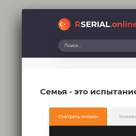
R
SERIAL
.onlin
Семья - это испытани
Смотреть онлайн
Комме