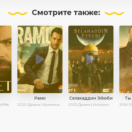
Смотрите
также:
Рамо
Селахаддин Эйюби
Ты
iAffet
2020
Драма | Криминал | SesDizi | Ирина Котова
2023
Драма | Исторический | Сериалы 2023
2016-2