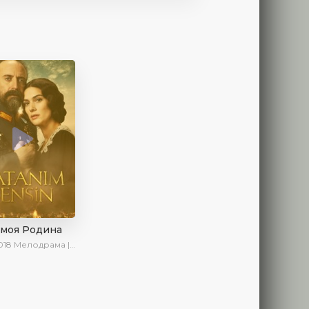
 моя Родина
018
Мелодрама | Исторический | Военный | Turok1990