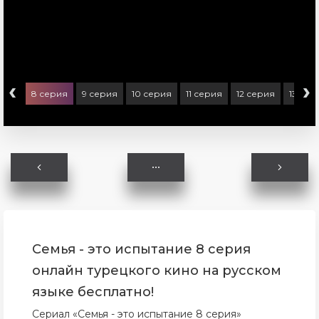
‹
›
ерия
8 серия
9 серия
10 серия
11 серия
12 серия
13 сер
Семья - это испытание 8 серия
онлайн турецкого кино на русском
языке бесплатно!
Сериал «Семья - это испытание 8 серия»