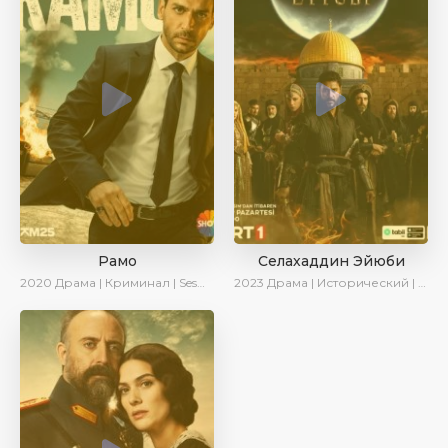
Рамо
Селахаддин Эйюби
2020
Драма | Криминал | SesDizi | Ирина Котова
2023
Драма | Исторический | Сериалы 2023