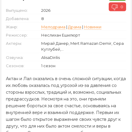
0
Выпущено:
2026
Добавлена:
8
Жанр:
Мелодрама
|
Драма
|
Новинки
Режиссер:
Неслихан Ешилюрт
Актеры:
Мирай Данер, Mert Ramazan Demir, Сера
Кутлубей,...
Озвучка:
AlisaDirilis
Сезонов:
1 сезон
Актан и Лал оказались в очень сложной ситуации, когда
их любовь оказалась под угрозой из-за давления со
стороны взрослых, традиций и, возможно, социальных
предрассудков. Несмотря на это, они приняли
решение бороться за свое счастье, основываясь на
внутренней вере и взаимной поддержке. Первым их
шагом было открытое выражение своих чувств друг к
другу, что для них было актом смелости и веры в