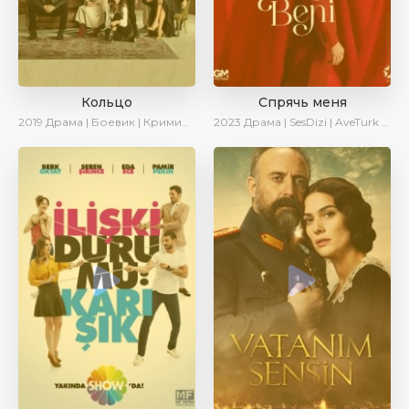
Кольцо
Спрячь меня
2019
Драма | Боевик | Криминал
2023
Драма | SesDizi | AveTurk | AlisaDirilis | Сериалы 2023