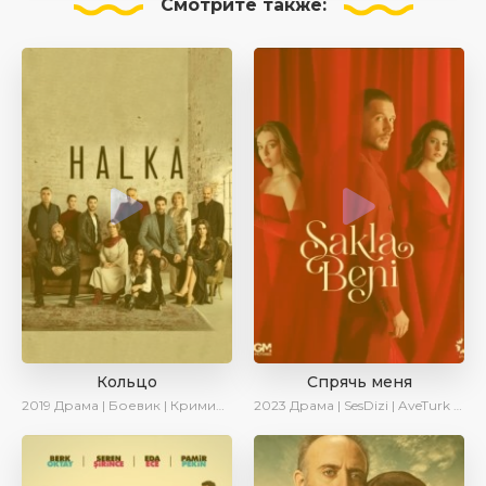
Смотрите
также:
Кольцо
Спрячь меня
2019
Драма | Боевик | Криминал
2023
Драма | SesDizi | AveTurk | AlisaDirilis | Сериалы 2023