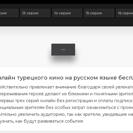
ерия
13 серия
14 серия
15 серия
16 сери
нлайн турецкого кино на русском языке бесп
ействительно привлекает внимание благодаря своей увлека
ереживания героев делают их близкими и понятными зрителя
первых трех серий онлайн без регистрации и оплаты подписк
нциальным зрителям без особых затрат ознакомиться с проек
тельно увеличить аудиторию, так как зрители, увидевшие на
нать, как будут развиваться события.