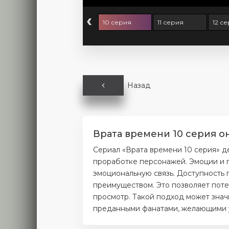
‹
 серия
9 серия
10 серия
11 серия
12 с
Назад
Врата времени 10 серия о
Сериал «Врата времени 10 серия» д
проработке персонажей. Эмоции и п
эмоциональную связь. Доступность 
преимуществом. Это позволяет поте
просмотр. Такой подход может значи
преданными фанатами, желающими уз