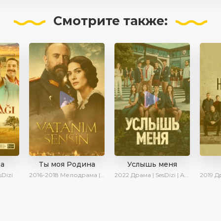
Смотрите
также:
ца
Ты моя Родина
Услышь меня
sDizi
2016-2018
Мелодрама | Исторический | Военный | Turok1990
2022
Драма | SesDizi | AveTurk | Turok1990
2019
Дра