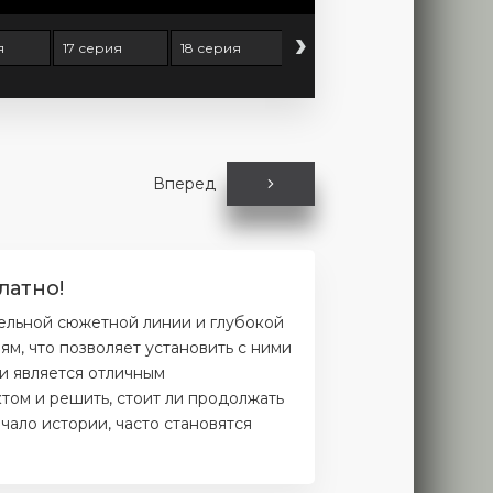
›
я
17 серия
18 серия
19 серия
20 серия
Вперед
латно!
тельной сюжетной линии и глубокой
м, что позволяет установить с ними
и является отличным
том и решить, стоит ли продолжать
чало истории, часто становятся