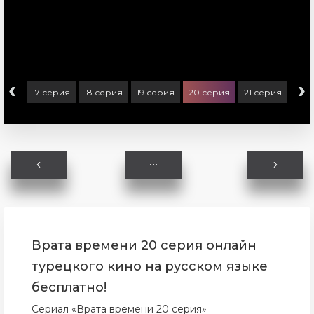
‹
›
ерия
17 серия
18 серия
19 серия
20 серия
21 серия
Врата времени 20 серия онлайн
турецкого кино на русском языке
бесплатно!
Сериал «Врата времени 20 серия»