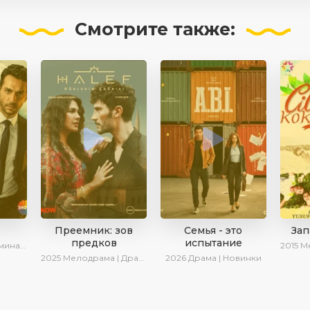
Смотрите
также:
Преемник: зов
Семья - это
Зап
предков
испытание
рина Котова
2015
Ме
2025
Мелодрама | Драма | SesDizi | AlisaDirilis | Новинки | Сериалы 2025
2026
Драма | Новинки