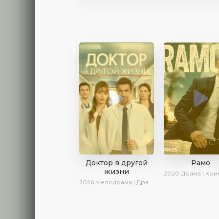
Доктор в другой
Рамо
жизни
2020
Драма | Криминал | SesDizi | И
2026
Мелодрама | Драма | AlisaDirilis | Новинки