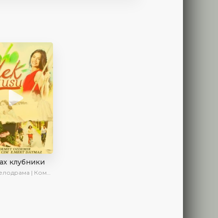
ах клубники
лодрама | Комедия