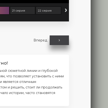
›
я
21 серия
22 серия
Вперед
но!
ьной сюжетной линии и глубокой
м, что позволяет установить с ними
и является отличным
том и решить, стоит ли продолжать
чало истории, часто становятся