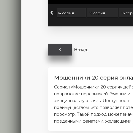
‹
серия
13 серия
14 серия
15 серия
16 се
Назад
Мошенники 20 серия онлай
Сериал «Мошенники 20 серия» дейс
проработке персонажей. Эмоции и п
эмоциональную связь. Доступность 
преимуществом. Это позволяет поте
просмотр. Такой подход может значи
преданными фанатами, желающими уз