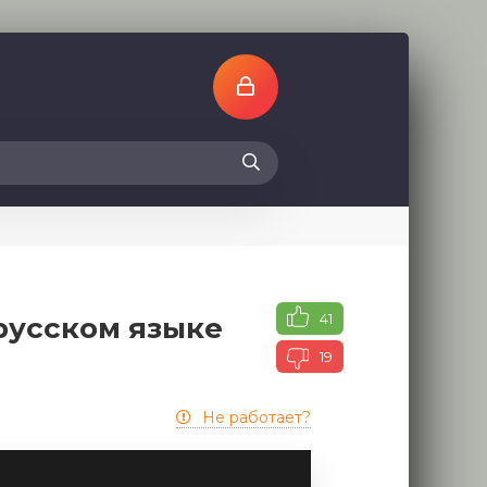
41
русском языке
19
Не работает?