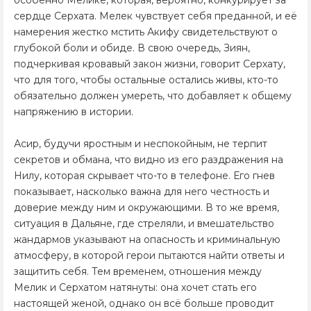
особенно Мелике, которая, вероятно, конкурирует за
сердце Серхата. Мелек чувствует себя преданной, и её
намерения жестко мстить Акифу свидетельствуют о
глубокой боли и обиде. В свою очередь, Зиян,
подчеркивая кровавый закон жизни, говорит Серхату,
что для того, чтобы остальные остались живы, кто-то
обязательно должен умереть, что добавляет к общему
напряжению в истории.
Асир, будучи яростным и неспокойным, не терпит
секретов и обмана, что видно из его раздражения на
Нилу, которая скрывает что-то в телефоне. Его гнев
показывает, насколько важна для него честность и
доверие между ним и окружающими. В то же время,
ситуация в Дальяне, где стреляли, и вмешательство
жандармов указывают на опасность и криминальную
атмосферу, в которой герои пытаются найти ответы и
защитить себя. Тем временем, отношения между
Мелик и Серхатом натянуты: она хочет стать его
настоящей женой, однако он всё больше проводит