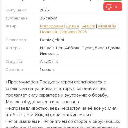
4
Выпущено:
2025
Добавлена:
36 серия
Жанр:
Мелодрама
|
Драма
|
SesDizi
|
AlisaDirilis
|
Новинки
|
Сериалы 2025
Режиссер:
Deniz Çelebi
Актеры:
Ильхан Шен, Айбюке Пусат, Биран Дамла
Йылмаз,...
Озвучка:
AlisaDirilis
Сезонов:
1 сезон
«Преемник: зов Предков» герои сталкиваются с
сложными ситуациями, в которых каждый из них
проявляет силу характера и внутреннюю борьбу.
Мелек взбудоражена и разгневана
несправедливостью, ведь несмотря на её все усилия,
чтобы спасти Йылдыз, она сталкивается с
непониманием и неприятием со стороны окружающих,