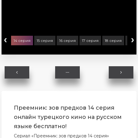
‹
›
ерия
14 серия
15 серия
16 серия
17 серия
18 серия
19 с
Преемник: зов предков 14 серия
онлайн турецкого кино на русском
языке бесплатно!
Сериал «Преемник: зов предков 14 серия»