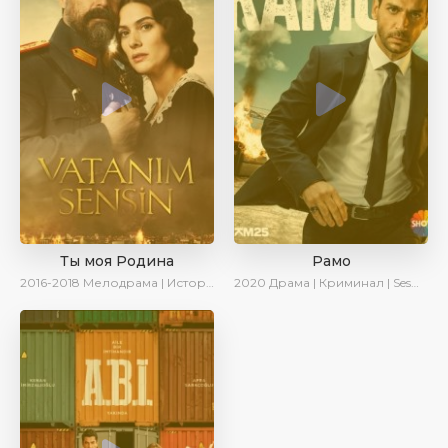
Ты моя Родина
Рамо
2016-2018
Мелодрама | Исторический | Военный | Turok1990
2020
Драма | Криминал | SesDizi | Ирина Котова