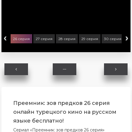
‹
›
ерия
26 серия
27 серия
28 серия
29 серия
30 серия
31
Преемник: зов предков 26 серия
онлайн турецкого кино на русском
языке бесплатно!
Сериал «Преемник: зов предков 26 серия»