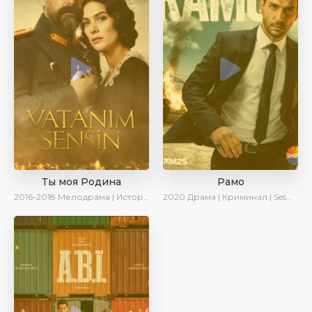
Ты моя Родина
Рамо
2016-2018
Мелодрама | Исторический | Военный | Turok1990
2020
Драма | Криминал | SesDizi | Ирина Котова