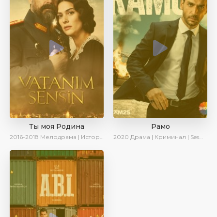
Ты моя Родина
Рамо
2016-2018
Мелодрама | Исторический | Военный | Turok1990
2020
Драма | Криминал | SesDizi | Ирина Котова