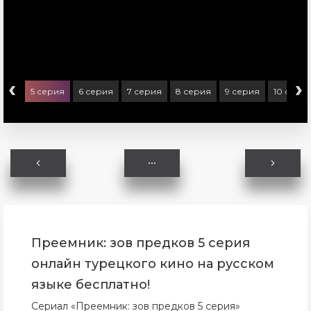
‹
›
ерия
5 серия
6 серия
7 серия
8 серия
9 серия
10 сери
Преемник: зов предков 5 серия
онлайн турецкого кино на русском
языке бесплатно!
Сериал «Преемник: зов предков 5 серия»