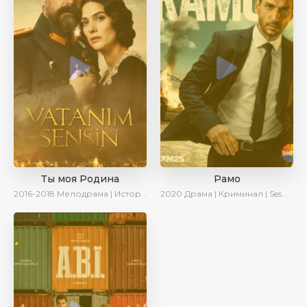
Ты моя Родина
Рамо
2016-2018
Мелодрама | Исторический | Военный | Turok1990
2020
Драма | Криминал | SesDizi | Ирина Котова