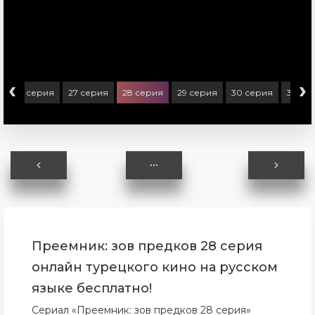
‹
›
26 серия
27 серия
28 серия
29 серия
30 серия
31 се
Преемник: зов предков 28 серия
онлайн турецкого кино на русском
языке бесплатно!
Сериал «Преемник: зов предков 28 серия»