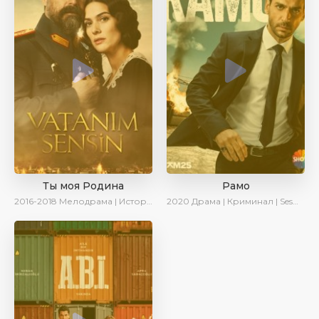
Ты моя Родина
Рамо
2016-2018
Мелодрама | Исторический | Военный | Turok1990
2020
Драма | Криминал | SesDizi | Ирина Котова