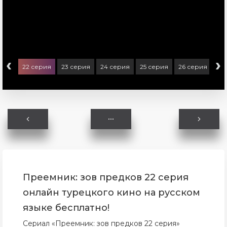
‹
›
ерия
22 серия
23 серия
24 серия
25 серия
26 серия
27
Преемник: зов предков 22 серия
онлайн турецкого кино на русском
языке бесплатно!
Сериал «Преемник: зов предков 22 серия»