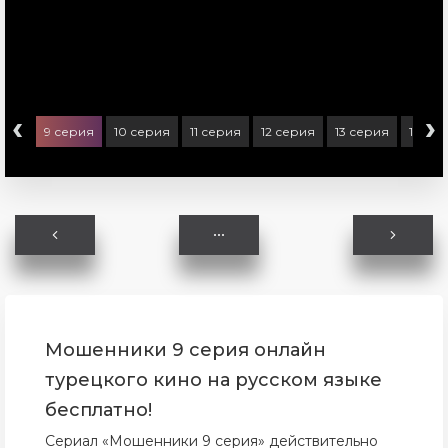
‹
›
ерия
9 серия
10 серия
11 серия
12 серия
13 серия
14 се
Мошенники 9 серия онлайн
турецкого кино на русском языке
бесплатно!
Сериал «Мошенники 9 серия» действительно