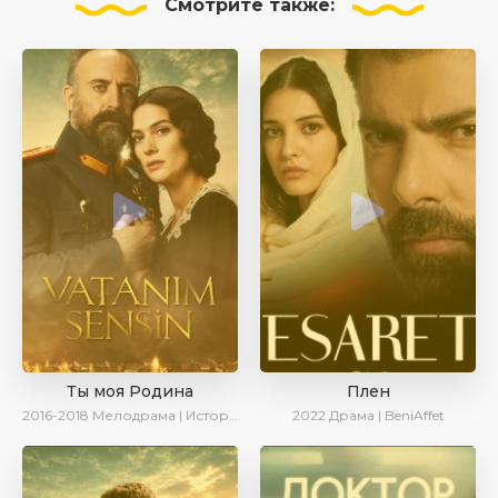
Смотрите
также:
Ты моя Родина
Плен
2016-2018
Мелодрама | Исторический | Военный | Turok1990
2022
Драма | BeniAffet