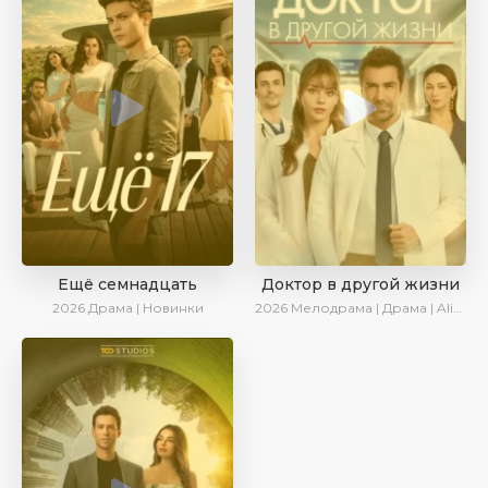
Ещё семнадцать
Доктор в другой жизни
2026
Драма | Новинки
2026
Мелодрама | Драма | AlisaDirilis | Новинки