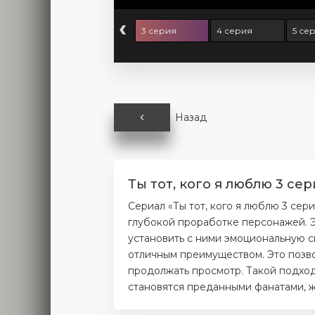
‹
серия
2 серия
3 серия
4 серия
5 се
Назад
Ты тот, кого я люблю 3 се
Сериал «Ты тот, кого я люблю 3 се
глубокой проработке персонажей. Э
установить с ними эмоциональную с
отличным преимуществом. Это позво
продолжать просмотр. Такой подход
становятся преданными фанатами, ж