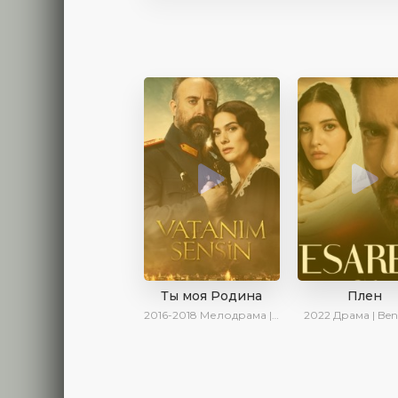
Ты моя Родина
Плен
2016-2018
Мелодрама | Исторический | Военный | Turok1990
2022
Драма | Ben