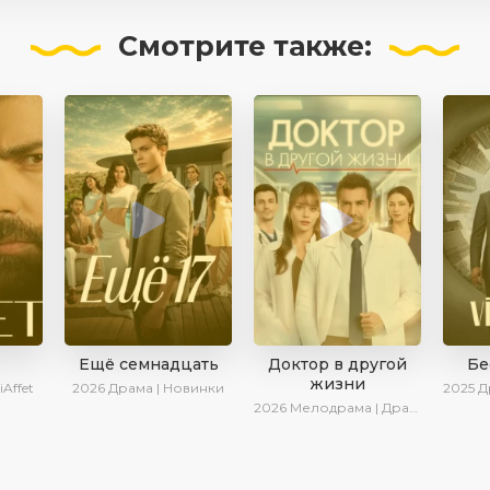
Смотрите
также:
Ещё семнадцать
Доктор в другой
Бе
жизни
iAffet
2026
Драма | Новинки
2025
Дра
2026
Мелодрама | Драма | AlisaDirilis | Новинки