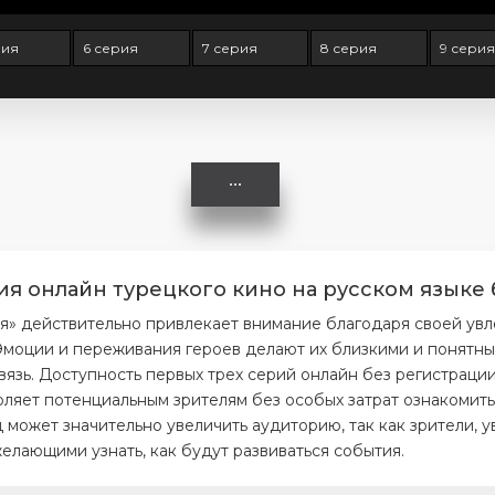
рия
6 серия
7 серия
8 серия
9 серия
рия онлайн турецкого кино на русском языке 
рия» действительно привлекает внимание благодаря своей ув
моции и переживания героев делают их близкими и понятным
вязь. Доступность первых трех серий онлайн без регистраци
ляет потенциальным зрителям без особых затрат ознакомитьс
 может значительно увеличить аудиторию, так как зрители, 
елающими узнать, как будут развиваться события.