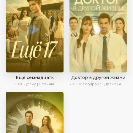
Ещё семнадцать
Доктор в другой жизни
2026
Драма | Новинки
2026
Мелодрама | Драма | AlisaDirilis | Новинки