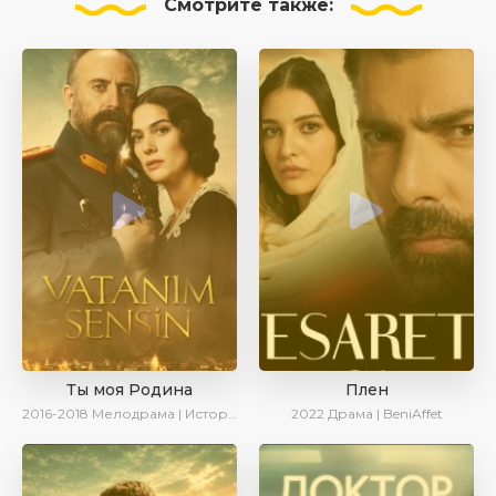
Смотрите
также:
Ты моя Родина
Плен
2016-2018
Мелодрама | Исторический | Военный | Turok1990
2022
Драма | BeniAffet